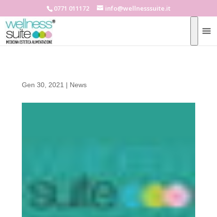
0771 011172
info@wellnesssuite.it
Gen 30, 2021
|
News