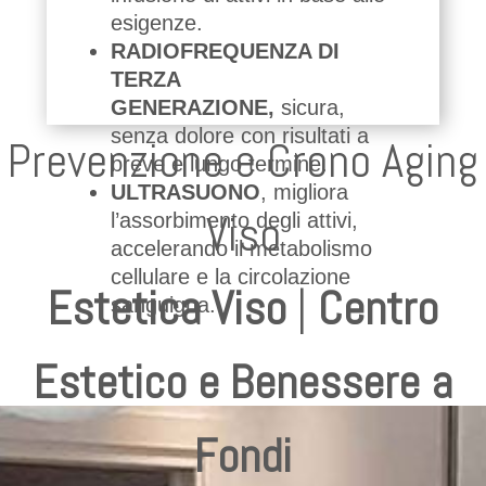
esigenze.
RADIOFREQUENZA DI
TERZA
GENERAZIONE,
sicura,
senza dolore con risultati a
Prevenzione e Crono Aging
breve e lungo termine.
ULTRASUONO
,
migliora
Viso
l’assorbimento degli attivi,
accelerando il metabolismo
cellulare e la circolazione
Estetica Viso
|
Centro
sanguigna.
Estetico e Benessere a
Fondi