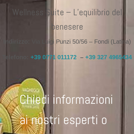
Wellness Suite – L’equilibrio del
benesere
Indirizzo:
Via Luigi Punzi 50/56 – Fondi (Latina)
Telefono:
+39 0771 011172
–
+39 327 4965434
Chiedi informazioni
ai nostri esperti o