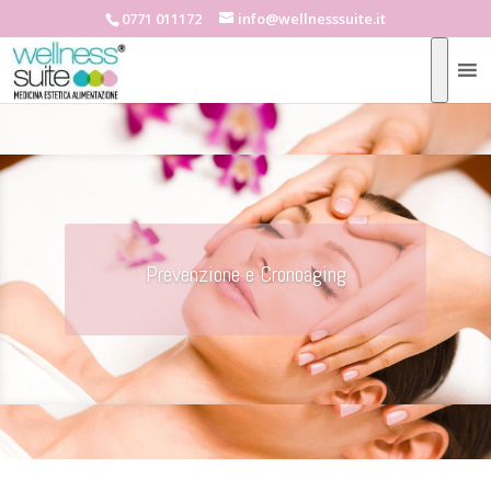
0771 011172
info@wellnesssuite.it
Prevenzione e Cronoaging