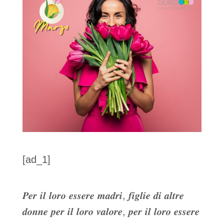
[ad_1]
𝑷𝒆𝒓 𝒊𝒍 𝒍𝒐𝒓𝒐 𝒆𝒔𝒔𝒆𝒓𝒆 𝒎𝒂𝒅𝒓𝒊, 𝒇𝒊𝒈𝒍𝒊𝒆 𝒅𝒊 𝒂𝒍𝒕𝒓𝒆
𝒅𝒐𝒏𝒏𝒆 𝒑𝒆𝒓 𝒊𝒍 𝒍𝒐𝒓𝒐 𝒗𝒂𝒍𝒐𝒓𝒆, 𝒑𝒆𝒓 𝒊𝒍 𝒍𝒐𝒓𝒐 𝒆𝒔𝒔𝒆𝒓𝒆