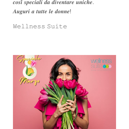
𝒄𝒐𝒔𝒊̀ 𝒔𝒑𝒆𝒄𝒊𝒂𝒍𝒊 𝒅𝒂 𝒅𝒊𝒗𝒆𝒏𝒕𝒂𝒓𝒆 𝒖𝒏𝒊𝒄𝒉𝒆.
𝑨𝒖𝒈𝒖𝒓𝒊 𝒂 𝒕𝒖𝒕𝒕𝒆 𝒍𝒆 𝒅𝒐𝒏𝒏𝒆!
𝚆𝚎𝚕𝚕𝚗𝚎𝚜𝚜 𝚂𝚞𝚒𝚝𝚎