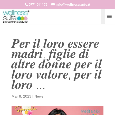
0771 011172
info@wellnesssuite.it
𝑷𝒆𝒓 𝒊𝒍 𝒍𝒐𝒓𝒐 𝒆𝒔𝒔𝒆𝒓𝒆
𝒎𝒂𝒅𝒓𝒊, 𝒇𝒊𝒈𝒍𝒊𝒆 𝒅𝒊
𝒂𝒍𝒕𝒓𝒆 𝒅𝒐𝒏𝒏𝒆 𝒑𝒆𝒓 𝒊𝒍
𝒍𝒐𝒓𝒐 𝒗𝒂𝒍𝒐𝒓𝒆, 𝒑𝒆𝒓 𝒊𝒍
𝒍𝒐𝒓𝒐 …
Mar 8, 2023
|
News