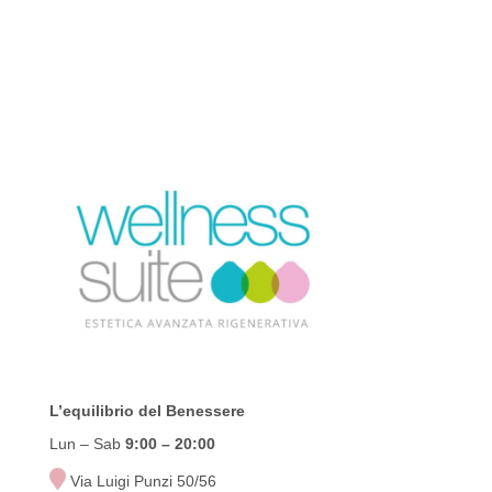
prezzo
prezzo
originale
attuale
era:
è:
€46,00.
€43,00.
L’equilibrio del Benessere
Lun – Sab
9:00
– 20:00
Via Luigi Punzi 50/56