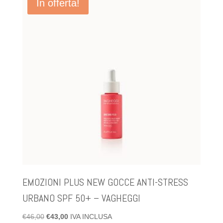
In offerta!
EMOZIONI PLUS NEW GOCCE ANTI-STRESS
URBANO SPF 50+ – VAGHEGGI
Il
Il
€
46,00
€
43,00
IVA INCLUSA