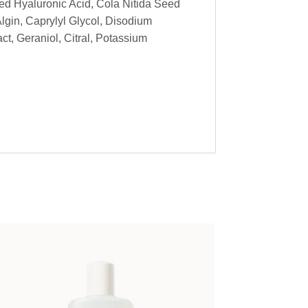
zed Hyaluronic Acid, Cola Nitida Seed
Algin, Caprylyl Glycol, Disodium
ct, Geraniol, Citral, Potassium