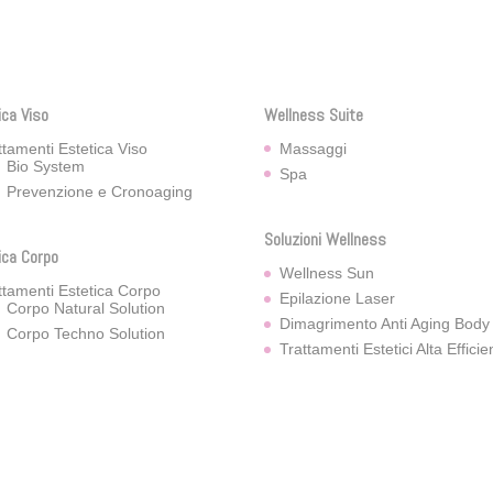
€33,00.
€31,00.
ica Viso
Wellness Suite
ttamenti Estetica Viso
Massaggi
Bio System
Spa
Prevenzione e Cronoaging
Soluzioni Wellness
ica Corpo
Wellness Sun
ttamenti Estetica Corpo
Epilazione Laser
Corpo Natural Solution
Dimagrimento Anti Aging Body
Corpo Techno Solution
Trattamenti Estetici Alta Effici