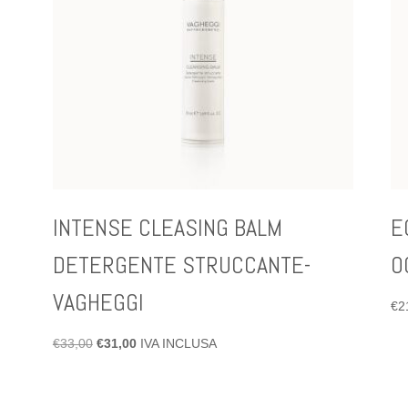
INTENSE CLEASING BALM
E
DETERGENTE STRUCCANTE-
O
VAGHEGGI
€
2
Il
Il
€
33,00
€
31,00
IVA INCLUSA
prezzo
prezzo
originale
attuale
era:
è: