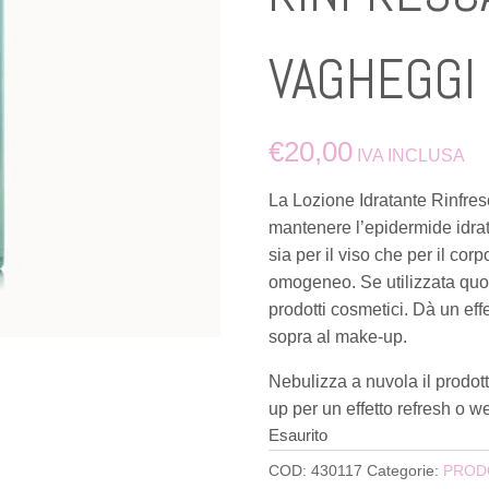
VAGHEGGI
€
20,00
IVA INCLUSA
La Lozione Idratante Rinfres
mantenere l’epidermide idrata
sia per il viso che per il cor
omogeneo. Se utilizzata quot
prodotti cosmetici. Dà un eff
sopra al make-up.
Nebulizza a nuvola il prodot
up per un effetto refresh o we
Esaurito
COD:
430117
Categorie:
PRODO