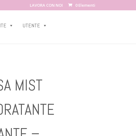
LAVORA CON NOI
0 Elementi
ITE
UTENTE
A MIST
DRATANTE
ANTE –