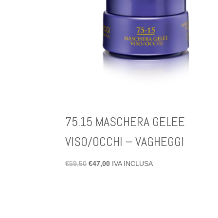
75.15 MASCHERA GELEE
VISO/OCCHI – VAGHEGGI
Il
Il
€
59,50
€
47,00
IVA INCLUSA
prezzo
prezzo
originale
attuale
era:
è:
€59,50.
€47,00.