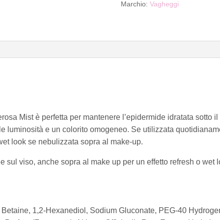
Marchio:
Vagheggi
osa Mist è perfetta per mantenere l’epidermide idratata sotto il
elle luminosità e un colorito omogeneo. Se utilizzata quotidianam
h wet look se nebulizzata sopra al make-up.
e sul viso, anche sopra al make up per un effetto refresh o wet l
, Betaine, 1,2-Hexanediol, Sodium Gluconate, PEG-40 Hydroge