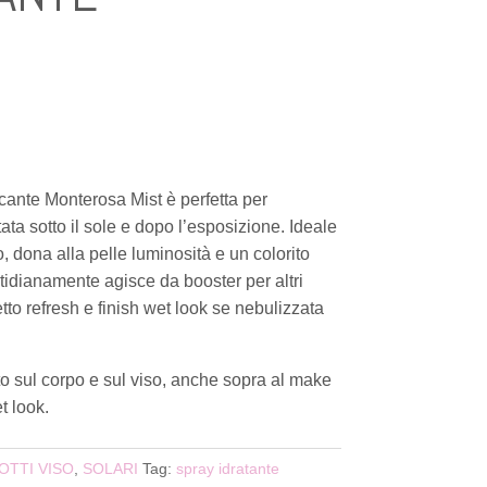
cante Monterosa Mist è perfetta per
ta sotto il sole e dopo l’esposizione. Ideale
po, dona alla pelle luminosità e un colorito
idianamente agisce da booster per altri
etto refresh e finish wet look se nebulizzata
to sul corpo e sul viso, anche sopra al make
t look.
TTI VISO
,
SOLARI
Tag:
spray idratante